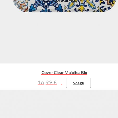
Cover Clear Maiolica Blu
16,99
€
Questo
Scegli
prodotto
ha
più
varianti.