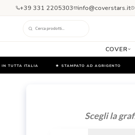
+39 331 2205303
info@coverstars.it
COVER
TUTTA ITALIA
★ STAMPATO AD AGRIGENTO
★ 
Salta
e
vai
al
contenuto
Scegli la graf