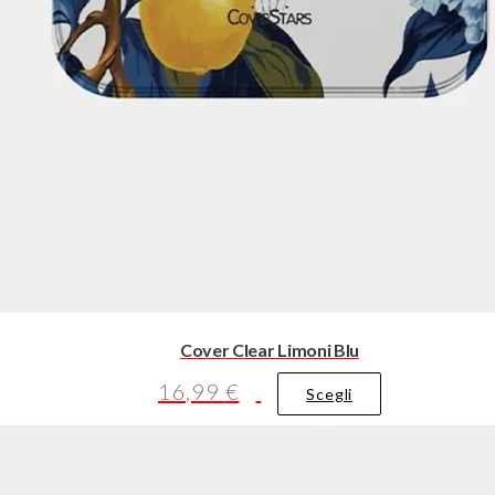
Cover Clear Limoni Blu
16,99
€
Questo
Scegli
prodotto
ha
più