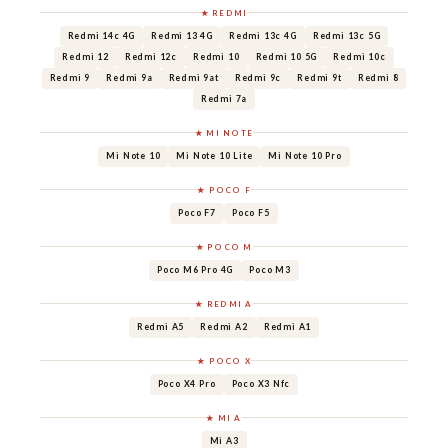
★ REDMI
Redmi 14c 4G
Redmi 13 4G
Redmi 13c 4G
Redmi 13c 5G
Redmi 12
Redmi 12c
Redmi 10
Redmi 10 5G
Redmi 10c
Redmi 9
Redmi 9a
Redmi 9at
Redmi 9c
Redmi 9t
Redmi 8
Redmi 7a
★ MI NOTE
Mi Note 10
Mi Note 10 Lite
Mi Note 10 Pro
★ POCO F
Poco F7
Poco F5
★ POCO M
Poco M6 Pro 4G
Poco M3
★ REDMI A
Redmi A5
Redmi A2
Redmi A1
★ POCO X
Poco X4 Pro
Poco X3 Nfc
★ MI A
Mi A3