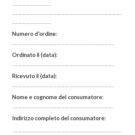
…………………………
…………………………………………………………………………
…………………………
Numero d’ordine:
……………………………………………………………………
Ordinato il (data):
……………………………………………………………………
Ricevuto il (data):
……………………………………………………………………
Nome e cognome del consumatore:
……………………………………………………………………
Indirizzo completo del consumatore:
…………………………………………………………………………