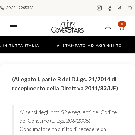
+39 331 2205303
0
N TUTTA ITALIA
★ STAMPATO AD AGRIGENTO
Salta
e
vai
(Allegato I, parte B del D.Lgs. 21/2014 di
al
recepimento della Direttiva 2011/83/UE)
contenuto
Ai sensi degli artt. 52 e seguenti del Codice
del Consumo (D.Lgs. 206/2005), il
Consumatore ha diritto di recedere dal