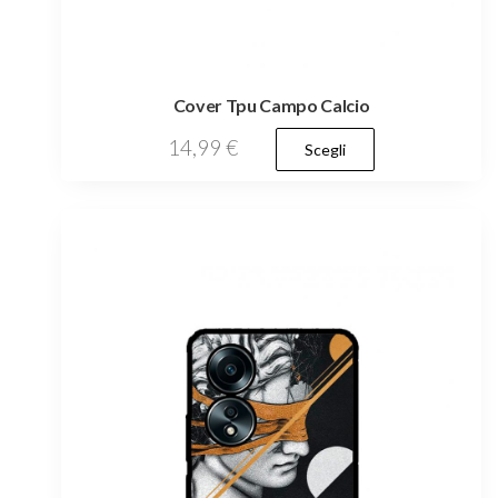
Cover Tpu Campo Calcio
Questo
14,99
€
Scegli
prodotto
ha
più
varianti.
Le
opzioni
possono
essere
scelte
nella