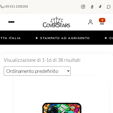
+39 331 2205303
0
ITALIA
★ STAMPATO AD AGRIGENTO
★ OLTRE 
Salta
e
Visualizzazione di 1-16 di 38 risultati
vai
al
contenuto