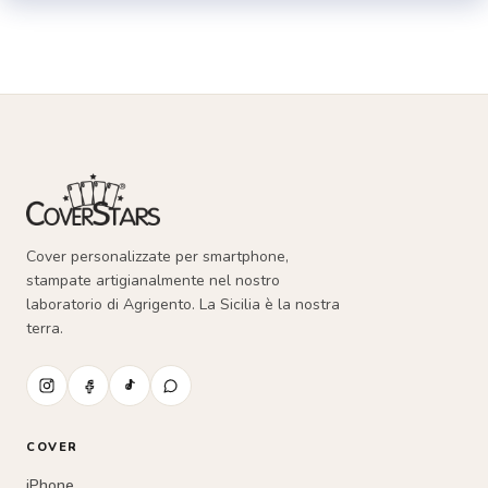
essere
scelte
nella
pagina
del
prodotto
Cover personalizzate per smartphone,
stampate artigianalmente nel nostro
laboratorio di Agrigento. La Sicilia è la nostra
terra.
COVER
iPhone