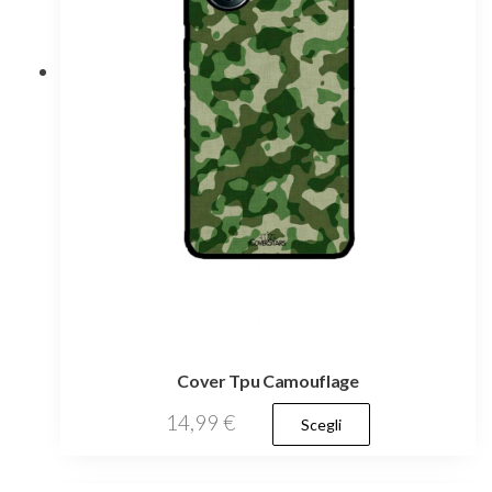
scelte
nella
pagina
del
prodotto
Cover Tpu Camouflage
Questo
14,99
€
Scegli
prodotto
ha