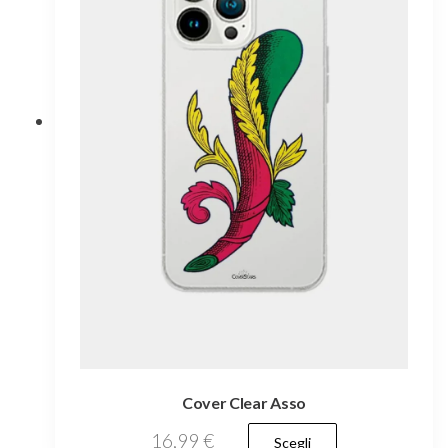
Cover Clear Asso
Questo
16,99
€
Scegli