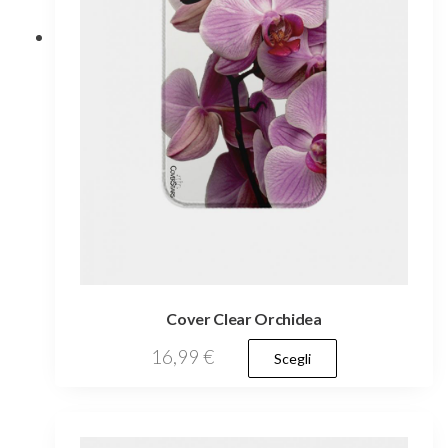
nella
pagina
del
prodotto
Cover Clear Orchidea
Questo
16,99
€
Scegli
prodotto
ha
più