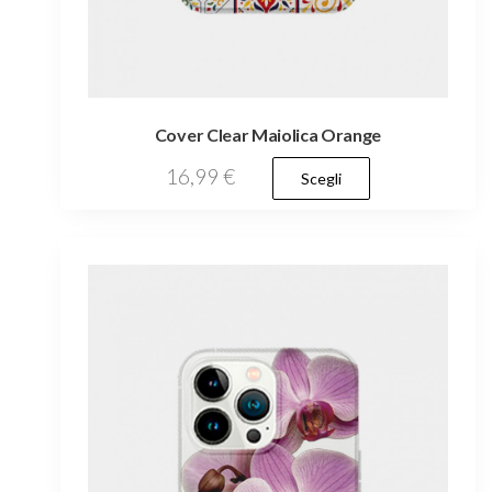
Cover Clear Maiolica Orange
Questo
16,99
€
Scegli
prodotto
ha
più
varianti.
Le
opzioni
possono
essere
scelte