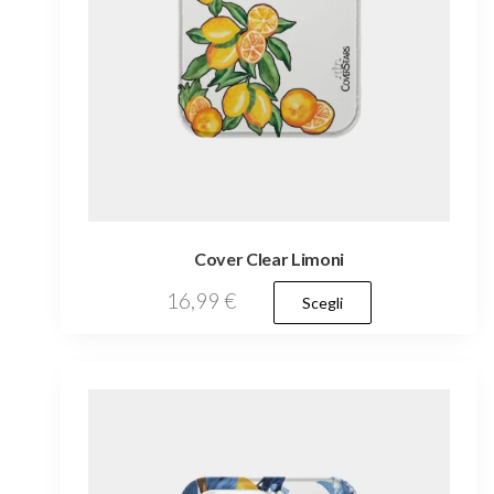
prodotto
Cover Clear Limoni
Questo
16,99
€
Scegli
prodotto
ha
più
varianti.
Le