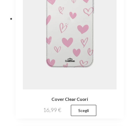
scelte
nella
pagina
del
prodotto
Cover Clear Cuori
Questo
16,99
€
Scegli
prodotto
ha