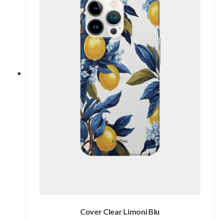
opzioni
possono
essere
scelte
nella
pagina
del
prodotto
Cover Clear Limoni Blu