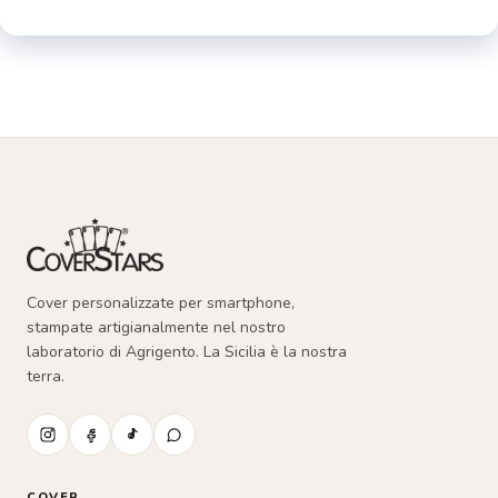
essere
scelte
nella
pagina
del
prodotto
Cover personalizzate per smartphone,
stampate artigianalmente nel nostro
laboratorio di Agrigento. La Sicilia è la nostra
terra.
COVER