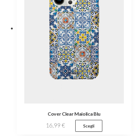
essere
scelte
nella
pagina
del
prodotto
Cover Clear Maiolica Blu
Questo
16,99
€
Scegli
prodotto