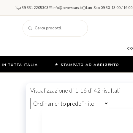
+39 331 2205303
info@coverstars.it
Lun-Sab 09:30-13:00 / 16:00
C
UTTA ITALIA
★ STAMPATO AD AGRIGENTO
★ O
Salta
e
Visualizzazione di 1-16 di 42 risultati
vai
al
contenuto