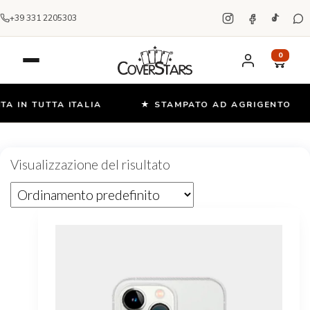
+39 331 2205303
0
A IN TUTTA ITALIA
★ STAMPATO AD AGRIGENTO
Salta
e
Visualizzazione del risultato
vai
al
contenuto