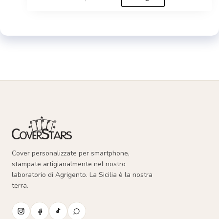
prodotto
ha
più
varianti.
Le
opzioni
possono
essere
scelte
nella
Cover personalizzate per smartphone,
pagina
stampate artigianalmente nel nostro
del
laboratorio di Agrigento. La Sicilia è la nostra
terra.
prodotto