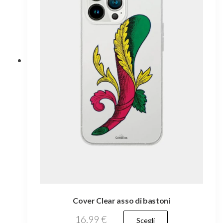
Cover Clear asso di bastoni
Questo
16,99
€
Scegli