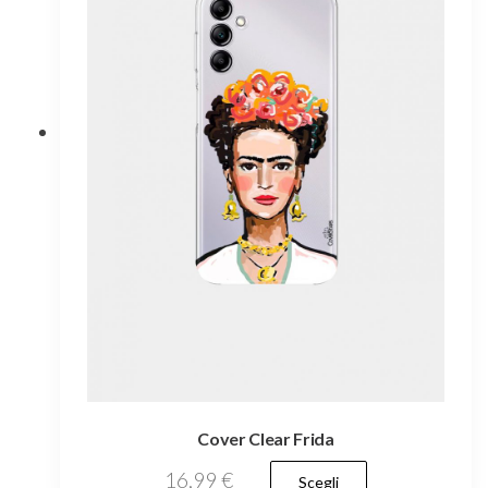
Cover Clear Frida
Questo
16,99
€
Scegli