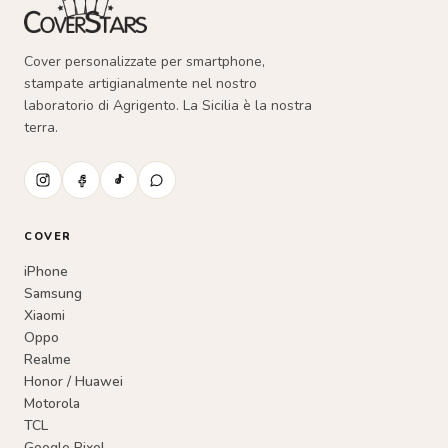
scelte
nella
Cover personalizzate per smartphone,
pagina
stampate artigianalmente nel nostro
del
laboratorio di Agrigento. La Sicilia è la nostra
terra.
prodotto
COVER
iPhone
Samsung
Xiaomi
Oppo
Realme
Honor / Huawei
Motorola
TCL
Google Pixel