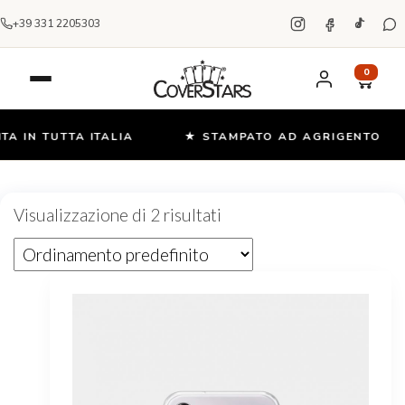
+39 331 2205303
0
A IN TUTTA ITALIA
★ STAMPATO AD AGRIGENTO
Salta
e
Visualizzazione di 2 risultati
vai
al
contenuto