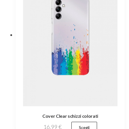
Cover Clear schizzi colorati
Questo
16,99
€
Scegli