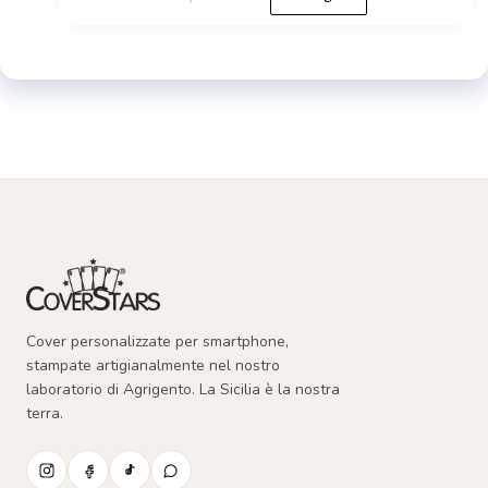
prodotto
ha
più
varianti.
Le
opzioni
possono
essere
scelte
nella
Cover personalizzate per smartphone,
pagina
stampate artigianalmente nel nostro
del
laboratorio di Agrigento. La Sicilia è la nostra
terra.
prodotto