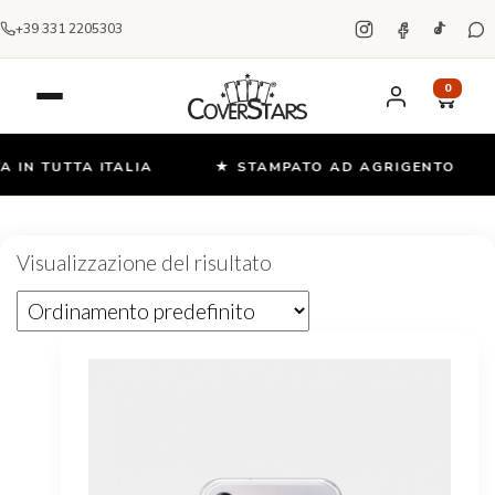
+39 331 2205303
0
 IN TUTTA ITALIA
★ STAMPATO AD AGRIGENTO
Salta
e
Visualizzazione del risultato
vai
al
contenuto