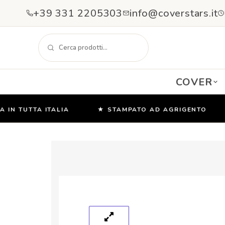
+39 331 2205303
info@coverstars.it
COVER
N TUTTA ITALIA
★ STAMPATO AD AGRIGENTO
Salta
e
vai
al
contenuto