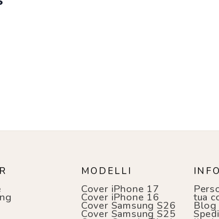
R
MODELLI
INF
e
Cover iPhone 17
Perso
ng
Cover iPhone 16
tua c
i
Cover Samsung S26
Blog
Cover Samsung S25
Spedi