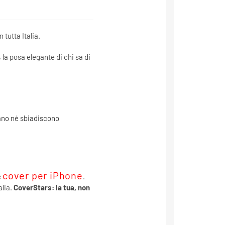
tutta Italia.
 la posa elegante di chi sa di
iano né sbiadiscono
cover per iPhone
e
.
alia.
CoverStars: la tua, non