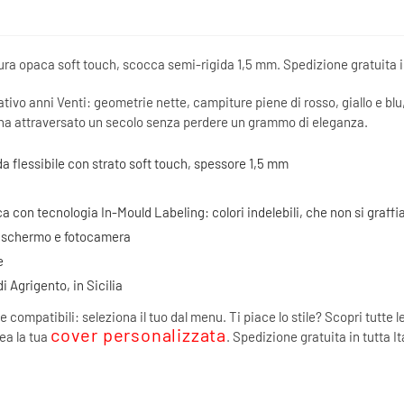
ra opaca soft touch, scocca semi-rigida 1,5 mm. Spedizione gratuita in 
tivo anni Venti: geometrie nette, campiture piene di rosso, giallo e blu,
 ha attraversato un secolo senza perdere un grammo di eleganza.
a flessibile con strato soft touch, spessore 1,5 mm
ca con tecnologia In-Mould Labeling: colori indelebili, che non si graff
di schermo e fotocamera
e
i Agrigento, in Sicilia
e compatibili: seleziona il tuo dal menu. Ti piace lo stile? Scopri tutte l
cover personalizzata
rea la tua
. Spedizione gratuita in tutta It