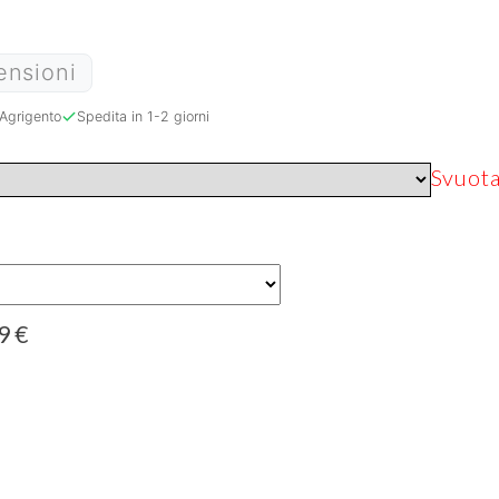
ensioni
Agrigento
Spedita in 1-2 giorni
Svuot
99
€