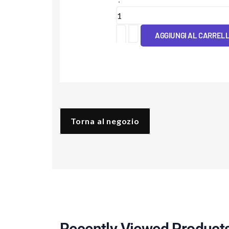
Cover
IML
AGGIUNGI AL CARREL
Donna
Pop
quantità
Torna al negozio
Recently Viewed Product