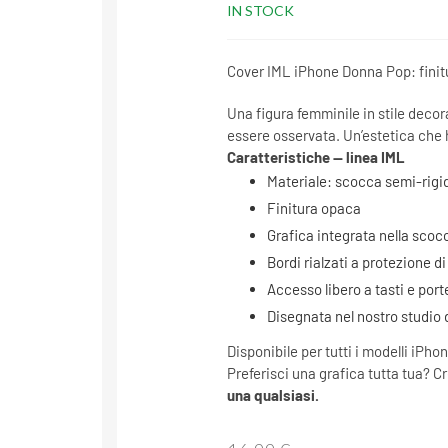
IN STOCK
Cover IML iPhone Donna Pop: finitu
Una figura femminile in stile decora
essere osservata. Un’estetica che
Caratteristiche — linea IML
Materiale: scocca semi-rigid
Finitura opaca
Grafica integrata nella scoc
Bordi rialzati a protezione 
Accesso libero a tasti e port
Disegnata nel nostro studio d
Disponibile per tutti i modelli iPhon
Preferisci una grafica tutta tua? C
una qualsiasi.