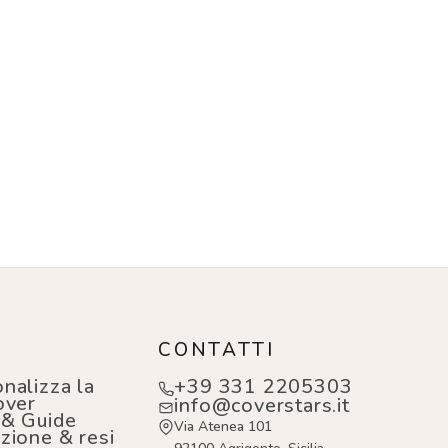
O
CONTATTI
nalizza la
+39 331 2205303
over
info@coverstars.it
 & Guide
Via Atenea 101
zione & resi