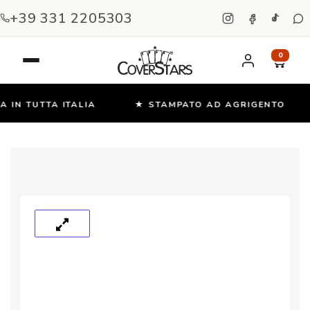
+39 331 2205303
0
IN TUTTA ITALIA
★ STAMPATO AD AGRIGENTO
Salta
e
vai
al
contenuto