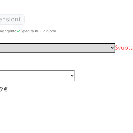
ensioni
Agrigento
Spedita in 1-2 giorni
Svuot
99
€