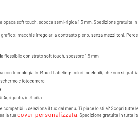
a opaca soft touch, scocca semi-rigida 1,5 mm. Spedizione gratuita in t
grafico: macchie irregolari a contrasto pieno, senza mezzi toni. Perde i
a flessibile con strato soft touch, spessore 1,5 mm
ca con tecnologia In-Mould Labeling: colori indelebili, che non si graff
di schermo e fotocamera
e
i Agrigento, in Sicilia
e compatibili: seleziona il tuo dal menu. Ti piace lo stile? Scopri tutte l
cover personalizzata
rea la tua
. Spedizione gratuita in tutta It