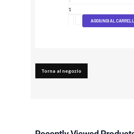
Cover
IML
AGGIUNGI AL CARREL
Maculata
quantità
Torna al negozio
Recently Viewed Product