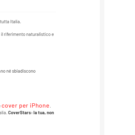
utta Italia.
l riferimento naturalistico e
iano né sbiadiscono
cover per iPhone
e
.
alia.
CoverStars: la tua, non