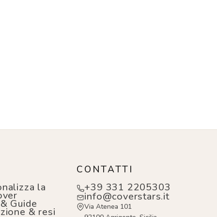
O
CONTATTI
nalizza la
+39 331 2205303
over
info@coverstars.it
 & Guide
Via Atenea 101
zione & resi