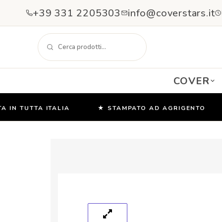
+39 331 2205303
info@coverstars.it
COVER
N TUTTA ITALIA
★ STAMPATO AD AGRIGENTO
Salta
e
vai
al
contenuto