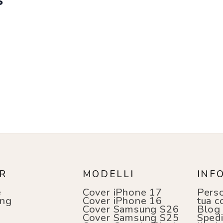
R
MODELLI
INF
e
Cover iPhone 17
Perso
ng
Cover iPhone 16
tua c
i
Cover Samsung S26
Blog
Cover Samsung S25
Spedi