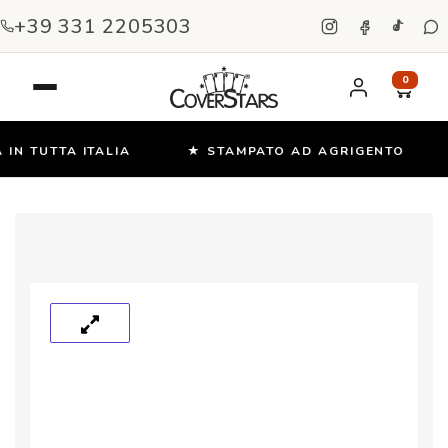
+39 331 2205303
0
IN TUTTA ITALIA
★ STAMPATO AD AGRIGENTO
Salta
e
vai
al
contenuto