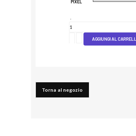
PIXEL
Cover
Tpu
AGGIUNGI AL CARREL
Fenicotteri
quantità
Torna al negozio