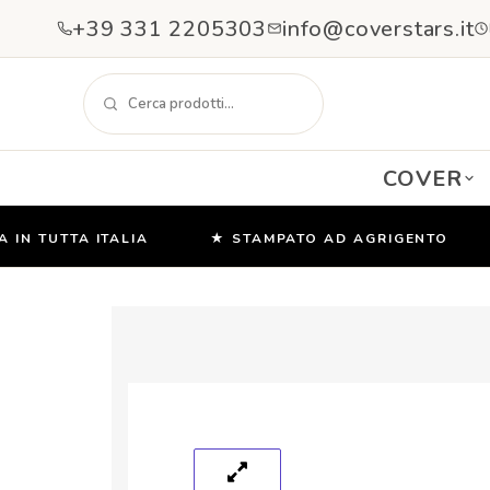
+39 331 2205303
info@coverstars.it
COVER
 TUTTA ITALIA
★ STAMPATO AD AGRIGENTO
★
Salta
e
vai
al
contenuto