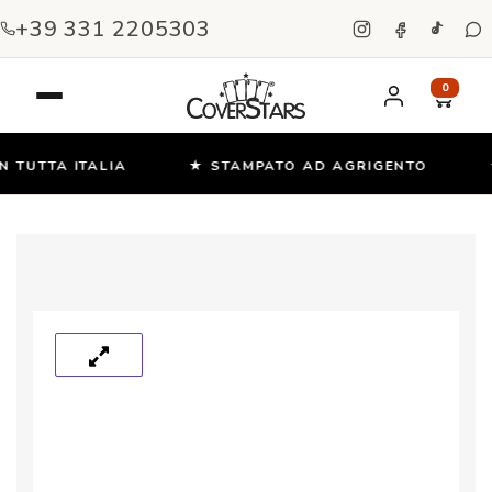
+39 331 2205303
0
TUTTA ITALIA
★ STAMPATO AD AGRIGENTO
★ 
Salta
e
vai
al
contenuto