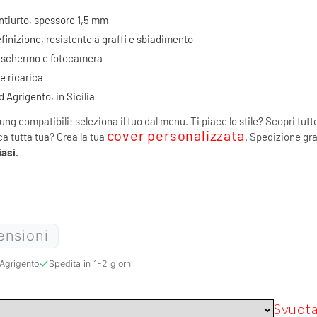
antiurto, spessore 1,5 mm
finizione, resistente a graffi e sbiadimento
di schermo e fotocamera
 e ricarica
Agrigento, in Sicilia
ung compatibili: seleziona il tuo dal menu. Ti piace lo stile? Scopri tutt
cover personalizzata
ca tutta tua? Crea la tua
. Spedizione grat
asi.
ensioni
Agrigento
Spedita in 1-2 giorni
Svuot