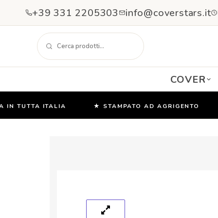
+39 331 2205303
info@coverstars.it
COVER
 TUTTA ITALIA
★ STAMPATO AD AGRIGENTO
★
Salta
e
vai
al
contenuto