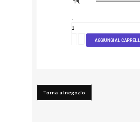
TPU
Cover
Tpu
AGGIUNGI AL CARREL
Fluidi
Blu
quantità
Torna al negozio