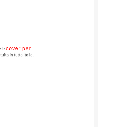
cover per
e le
uita in tutta Italia.
a