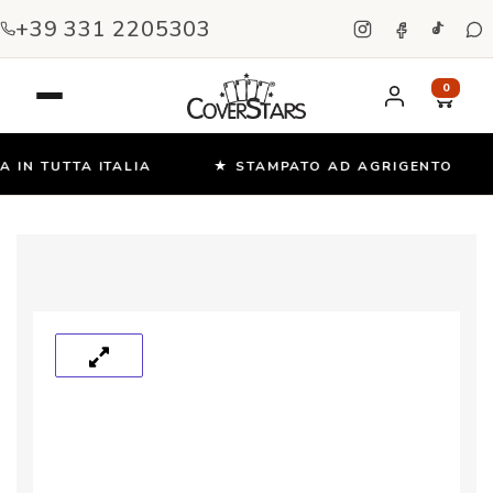
+39 331 2205303
0
IN TUTTA ITALIA
★ STAMPATO AD AGRIGENTO
Salta
e
vai
al
contenuto