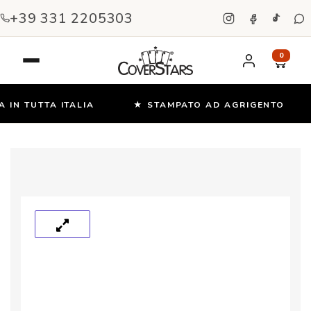
+39 331 2205303
0
IN TUTTA ITALIA
★ STAMPATO AD AGRIGENTO
Salta
e
vai
al
contenuto