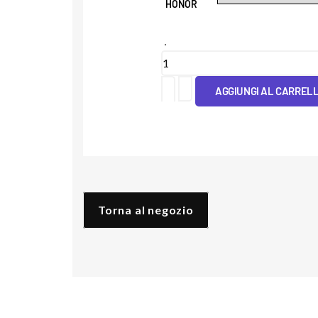
HONOR
Cover
Tpu
AGGIUNGI AL CARREL
Mandorlo
quantità
Torna al negozio