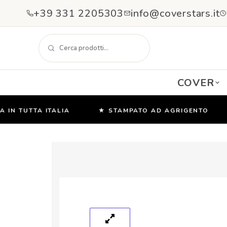
+39 331 2205303
info@coverstars.it
COVER
 TUTTA ITALIA
★ STAMPATO AD AGRIGENTO
★
Salta
e
vai
al
contenuto