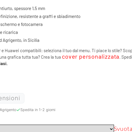
antiurto, spessore 1,5 mm
finizione, resistente a graffi e sbiadimento
di schermo e fotocamera
 e ricarica
Agrigento, in Sicilia
r e Huawei compatibili: seleziona il tuo dal menu. Ti piace lo stile? Scop
cover personalizzata
 una grafica tutta tua? Crea la tua
. Spedi
asi.
ensioni
Agrigento
Spedita in 1-2 giorni
Svuot