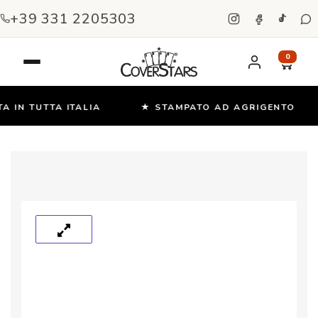
+39 331 2205303
0
 IN TUTTA ITALIA
★ STAMPATO AD AGRIGENTO
Salta
e
vai
al
contenuto