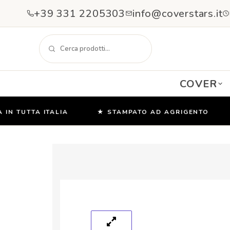
+39 331 2205303
info@coverstars.it
COVER
 TUTTA ITALIA
★ STAMPATO AD AGRIGENTO
★
Salta
e
vai
al
contenuto