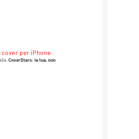
cover per iPhone
e
.
alia.
CoverStars: la tua, non
a