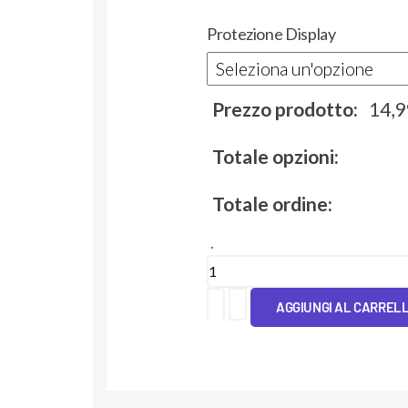
Protezione Display
Prezzo prodotto:
14,
Totale opzioni:
Totale ordine:
Cover
Tpu
AGGIUNGI AL CARREL
Peace
Love
Joy
quantità