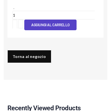
Cover
Tpu
AGGIUNGI AL CARRELLO
Testa
Di
Moro
Donna
Torna al negozio
quantità
Recently Viewed Products