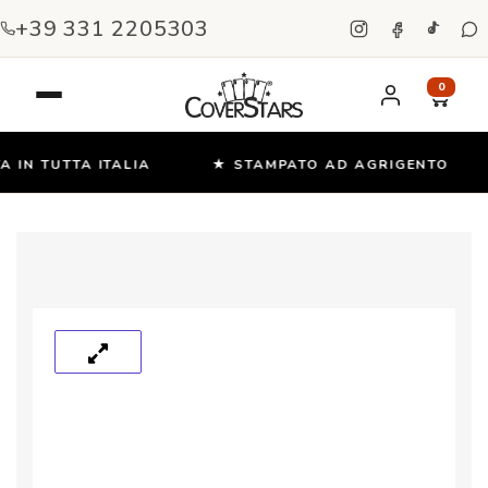
+39 331 2205303
0
IN TUTTA ITALIA
★ STAMPATO AD AGRIGENTO
Salta
e
vai
al
contenuto