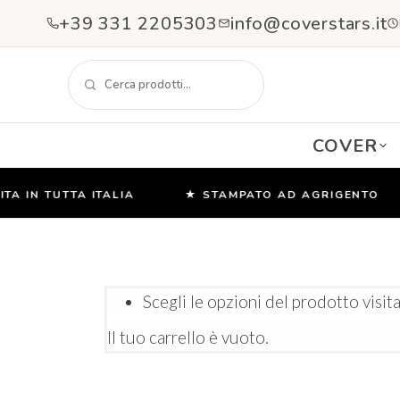
+39 331 2205303
info@coverstars.it
COVER
A IN TUTTA ITALIA
★ STAMPATO AD AGRIGENTO
Salta
e
vai
al
contenuto
Scegli le opzioni del prodotto visi
Il tuo carrello è vuoto.