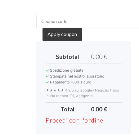
Apply coupon
Subtotal
0,00
€
Spedizione gratuita
Stampata nel nostro laboratorio
Pagamento 100% sicuro
★★★★★ 4.9/5 su Google · Negozio fisico
in Via Atenea 101, Agrigento
Total
0,00
€
Procedi con l'ordine