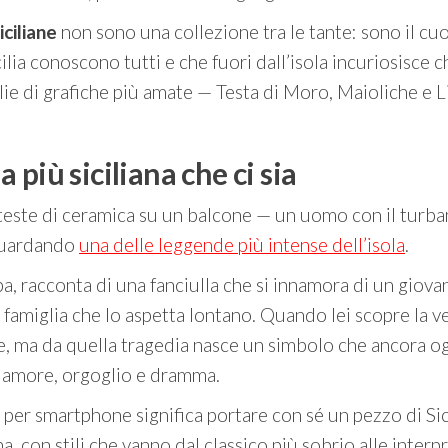
iciliane
non sono una collezione tra le tante: sono il cu
ilia conoscono tutti e che fuori dall’isola incuriosisce c
glie di grafiche più amate — Testa di Moro, Maioliche e
 più siciliana che ci sia
ue teste di ceramica su un balcone — un uomo con il tur
 guardando
una delle leggende più intense dell’isola
.
ba, racconta di una fanciulla che si innamora di un giov
amiglia che lo aspetta lontano. Quando lei scopre la ver
, ma da quella tragedia nasce un simbolo che ancora oggi 
di amore, orgoglio e dramma.
 per smartphone significa portare con sé un pezzo di Sici
 con stili che vanno dal classico più sobrio alle inter