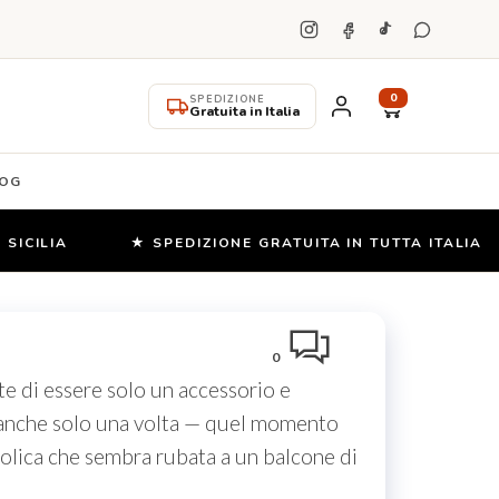
0
SPEDIZIONE
Gratuita in Italia
OG
ILIA
★ SPEDIZIONE GRATUITA IN TUTTA ITALIA
0
e di essere solo un accessorio e
to anche solo una volta — quel momento
iolica che sembra rubata a un balcone di