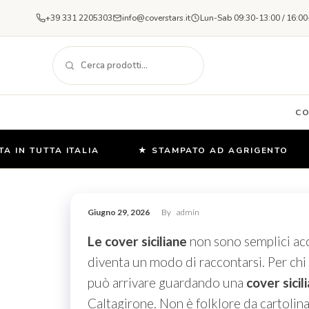
+39 331 2205303
info@coverstars.it
Lun-Sab 09:30-13:00 / 16:00
C
N TUTTA ITALIA
★ STAMPATO AD AGRIGENTO
Salta
e
Giugno 29, 2026
By
admin
vai
al
Le cover siciliane
non sono semplici acc
contenuto
diventa un modo di raccontarsi. Per chi
può arrivare guardando una
cover sicil
Caltagirone. Non è folklore da cartolina.