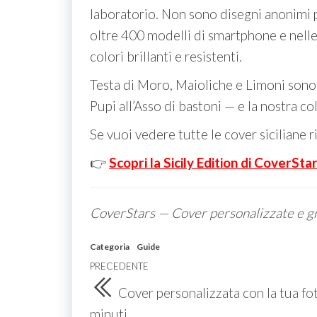
laboratorio. Non sono disegni anonimi pr
oltre 400 modelli di smartphone e nelle
colori brillanti e resistenti.
Testa di Moro, Maioliche e Limoni sono so
Pupi all’Asso di bastoni — e la nostra co
Se vuoi vedere tutte le cover siciliane 
👉
Scopri la Sicily Edition di CoverSta
CoverStars — Cover personalizzate e graf
Categoria
Guide
Navigazione
Articolo
PRECEDENTE
articoli
precedente
Cover personalizzata con la tua fo
minuti