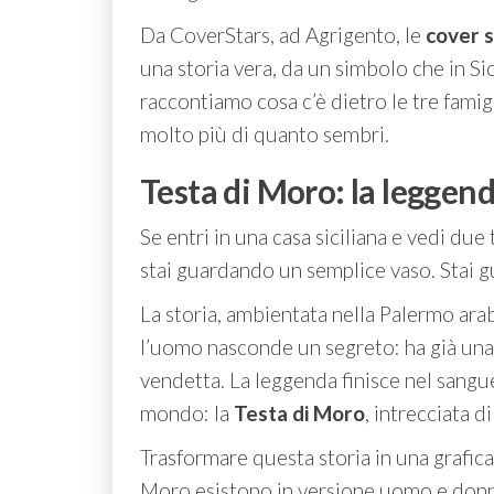
Da CoverStars, ad Agrigento, le
cover s
una storia vera, da un simbolo che in Sic
raccontiamo cosa c’è dietro le tre fami
molto più di quanto sembri.
Testa di Moro: la leggenda
Se entri in una casa siciliana e vedi d
stai guardando un semplice vaso. Stai
La storia, ambientata nella Palermo ara
l’uomo nasconde un segreto: ha già una f
vendetta. La leggenda finisce nel sangue
mondo: la
Testa di Moro
, intrecciata 
Trasformare questa storia in una grafica
Moro esistono in versione uomo e donna,