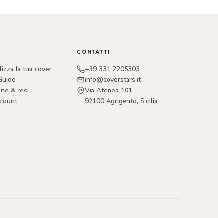
CONTATTI
izza la tua cover
+39 331 2205303
Guide
info@coverstars.it
one & resi
Via Atenea 101
ccount
92100 Agrigento, Sicilia