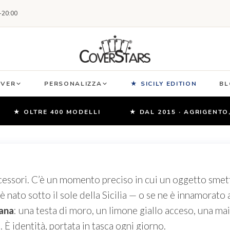
-20:00
OVER
PERSONALIZZA
★ SICILY EDITION
BL
★ OLTRE 400 MODELLI
★ DAL 2015 · AGRIGENTO, SIC
essori. C’è un momento preciso in cui un oggetto smett
 è nato sotto il sole della Sicilia — o se ne è innamora
iana
: una testa di moro, un limone giallo acceso, una ma
 È identità, portata in tasca ogni giorno.