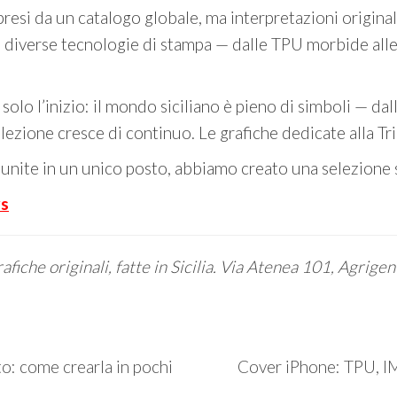
esi da un catalogo globale, ma interpretazioni originali d
 diverse tecnologie di stampa — dalle TPU morbide alle C
lo l’inizio: il mondo siciliano è pieno di simboli — dall
llezione cresce di continuo. Le grafiche dedicate alla Trin
riunite in un unico posto, abbiamo creato una selezione 
rs
iche originali, fatte in Sicilia. Via Atenea 101, Agrigen
to: come crearla in pochi
Cover iPhone: TPU, IM