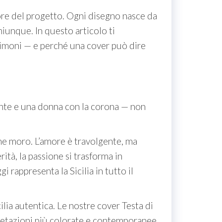
ore del progetto. Ogni disegno nasce da
hiunque. In questo articolo ti
 Limoni — e perché una cover può dire
bante e una donna con la corona — non
ane moro. L’amore è travolgente, ma
ità, la passione si trasforma in
rappresenta la Sicilia in tutto il
lia autentica. Le nostre cover Testa di
pretazioni più colorate e contemporanee,