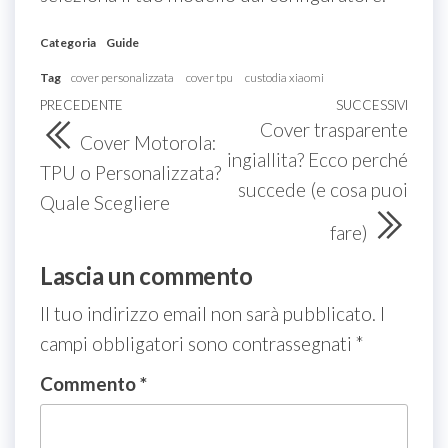
Categoria
Guide
Tag
cover personalizzata
cover tpu
custodia xiaomi
Navigazione
Articolo
PRECEDENTE
SUCCESSIVI
Arti
Cover trasparente
articoli
precedente
succ
Cover Motorola:
ingiallita? Ecco perché
TPU o Personalizzata?
succede (e cosa puoi
Quale Scegliere
fare)
Lascia un commento
Il tuo indirizzo email non sarà pubblicato.
I
campi obbligatori sono contrassegnati
*
Commento
*