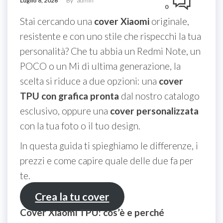
Luglio 8, 2026
By
admin
0
Stai cercando una
cover Xiaomi
originale,
resistente e con uno stile che rispecchi la tua
personalità? Che tu abbia un Redmi Note, un
POCO o un Mi di ultima generazione, la
scelta si riduce a due opzioni: una
cover
TPU con grafica pronta
dal nostro catalogo
esclusivo, oppure una
cover personalizzata
con la tua foto o il tuo design.
In questa guida ti spieghiamo le differenze, i
prezzi e come capire quale delle due fa per
te.
Crea la tu cover
Cover Xiaomi TPU: cos’è e perché