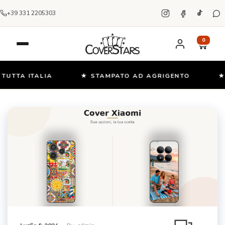
+39 331 2205303
0
TTA ITALIA
★ STAMPATO AD AGRIGENTO
★ OL
Salta
e
vai
al
contenuto