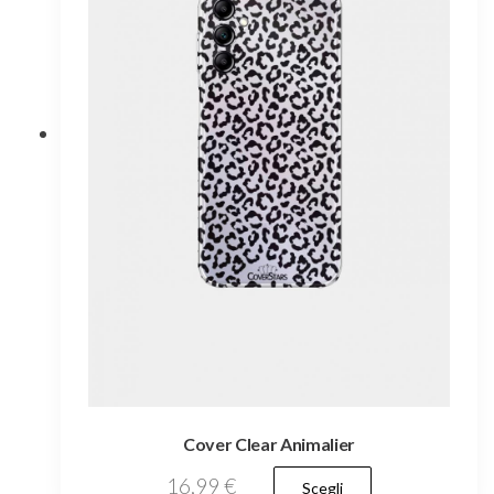
Cover Clear Animalier
Questo
16,99
€
Scegli