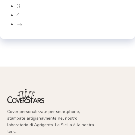
nella
varianti.
3
pagina
Le
4
del
opzioni
→
prodotto
possono
essere
scelte
nella
pagina
del
prodotto
Cover personalizzate per smartphone,
stampate artigianalmente nel nostro
laboratorio di Agrigento. La Sicilia è la nostra
terra.