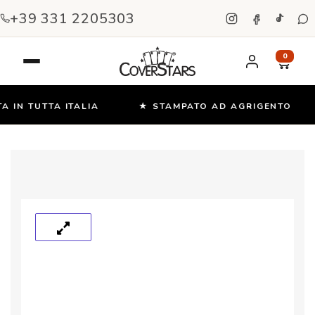
+39 331 2205303
0
 IN TUTTA ITALIA
★ STAMPATO AD AGRIGENTO
Salta
e
vai
al
contenuto