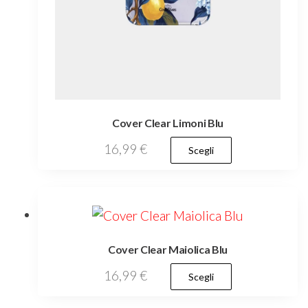
Cover Clear Limoni Blu
Questo
16,99
€
Scegli
prodotto
ha
più
varianti.
Cover Clear Maiolica Blu
Le
opzioni
Questo
16,99
€
Scegli
possono
prodotto