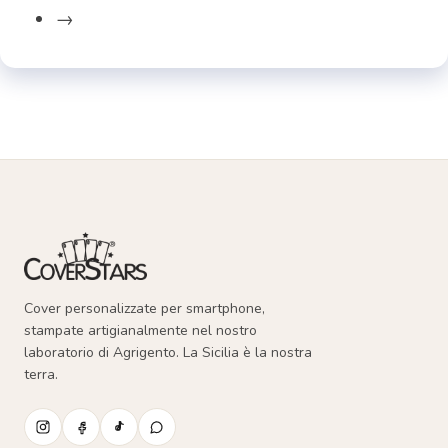
del
opzioni
→
prodotto
possono
essere
scelte
nella
pagina
del
prodotto
Cover personalizzate per smartphone,
stampate artigianalmente nel nostro
laboratorio di Agrigento. La Sicilia è la nostra
terra.