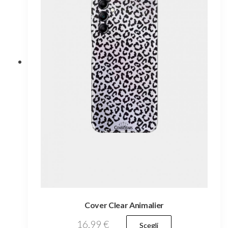
Cover Clear Animalier
Questo
16,99
€
Scegli