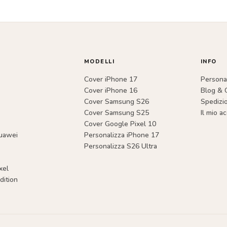
Le
opzioni
possono
essere
MODELLI
INFO
scelte
Cover iPhone 17
Personal
nella
Cover iPhone 16
Blog & 
pagina
Cover Samsung S26
Spedizi
Cover Samsung S25
Il mio a
del
Cover Google Pixel 10
prodotto
uawei
Personalizza iPhone 17
Personalizza S26 Ultra
xel
dition