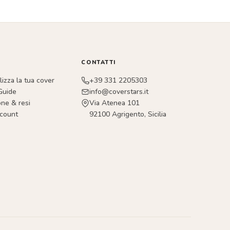
CONTATTI
izza la tua cover
+39 331 2205303
Guide
info@coverstars.it
one & resi
Via Atenea 101
ccount
92100 Agrigento, Sicilia