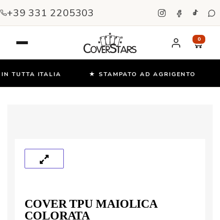
+39 331 2205303
0
N TUTTA ITALIA
★ STAMPATO AD AGRIGENTO
Salta
e
vai
al
contenuto
COVER TPU MAIOLICA
COLORATA