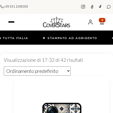
+39 331 2205303
0
UTTA ITALIA
★ STAMPATO AD AGRIGENTO
★ O
Salta
e
Visualizzazione di 17-32 di 42 risultati
vai
al
contenuto