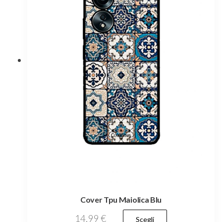
Cover Tpu Maiolica Blu
Questo
14,99
€
Scegli