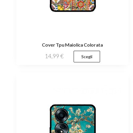
Cover Tpu Maiolica Colorata
Questo
14,99
€
Scegli
prodotto
ha
più
varianti.
Le
opzioni
possono
essere