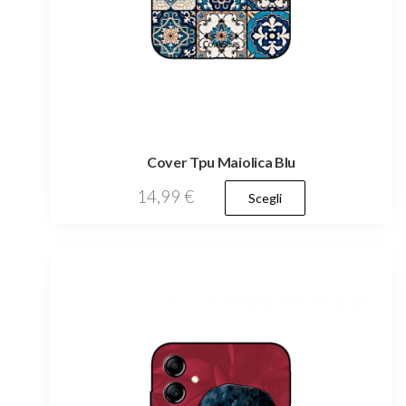
Cover Tpu Maiolica Blu
Questo
14,99
€
Scegli
prodotto
ha
più
varianti.
Le
opzioni
possono