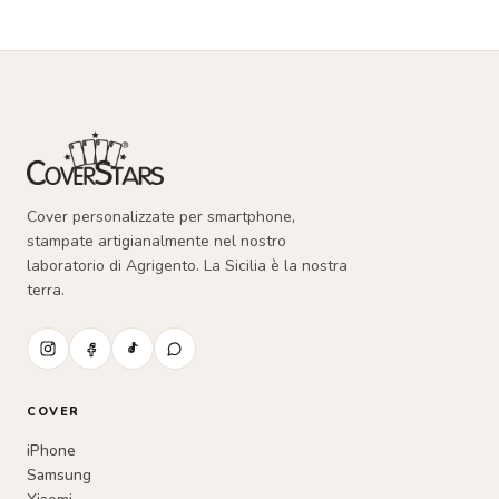
essere
scelte
nella
pagina
del
prodotto
Cover personalizzate per smartphone,
stampate artigianalmente nel nostro
laboratorio di Agrigento. La Sicilia è la nostra
terra.
COVER
iPhone
Samsung