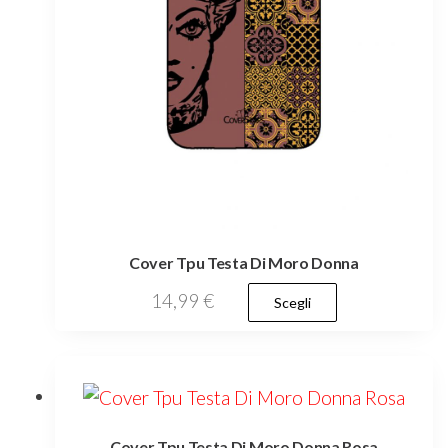
del
prodotto
Cover Tpu Testa Di Moro Donna
Questo
14,99
€
Scegli
prodotto
ha
più
varianti.
Cover Tpu Testa Di Moro Donna Rosa