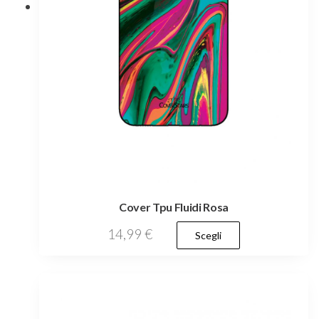
pagina
del
prodotto
Cover Tpu Fluidi Rosa
Questo
14,99
€
Scegli
prodotto
ha
più
varianti.