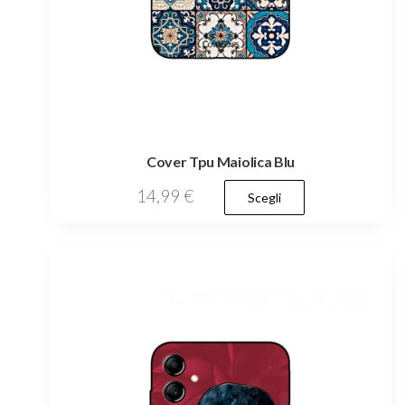
Cover Tpu Maiolica Blu
Questo
14,99
€
Scegli
prodotto
ha
più
varianti.
Le
opzioni
possono