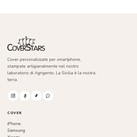
essere
scelte
nella
pagina
del
prodotto
Cover personalizzate per smartphone,
stampate artigianalmente nel nostro
laboratorio di Agrigento. La Sicilia è la nostra
terra.
COVER
iPhone
Samsung