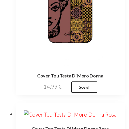
del
prodotto
Cover Tpu Testa Di Moro Donna
Questo
14,99
€
Scegli
prodotto
ha
più
varianti.
Cover Tpu Testa Di Moro Donna Rosa