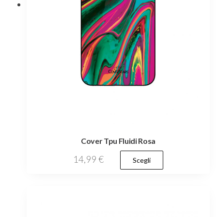
pagina
del
prodotto
Cover Tpu Fluidi Rosa
Questo
14,99
€
Scegli
prodotto
ha
più
varianti.