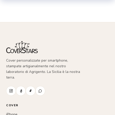
essere
scelte
nella
pagina
del
prodotto
Cover personalizzate per smartphone,
stampate artigianalmente nel nostro
laboratorio di Agrigento. La Sicilia è la nostra
terra.
COVER
iPhone