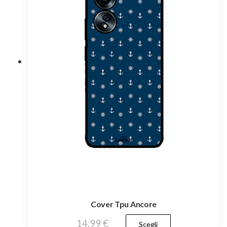
Cover Tpu Ancore
Questo
14,99
€
Scegli