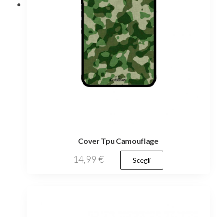
pagina
del
prodotto
Cover Tpu Camouflage
Questo
14,99
€
Scegli
prodotto
ha
più
varianti.