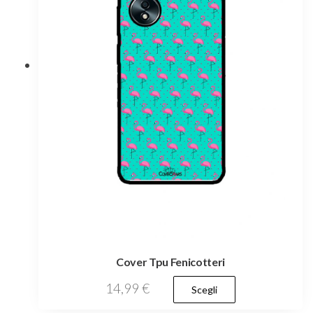
essere
scelte
nella
pagina
del
prodotto
Cover Tpu Fenicotteri
Questo
14,99
€
Scegli
prodotto